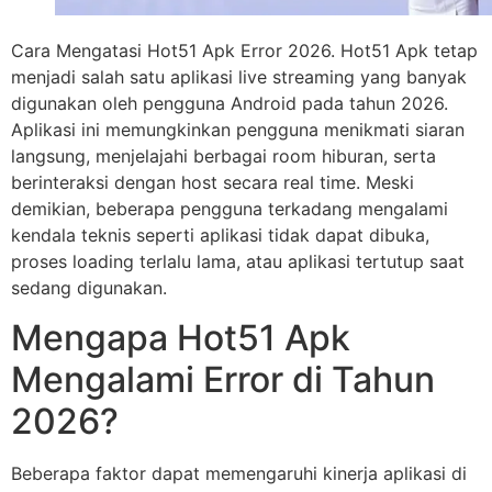
Cara Mengatasi Hot51 Apk Error 2026. Hot51 Apk tetap
menjadi salah satu aplikasi live streaming yang banyak
digunakan oleh pengguna Android pada tahun 2026.
Aplikasi ini memungkinkan pengguna menikmati siaran
langsung, menjelajahi berbagai room hiburan, serta
berinteraksi dengan host secara real time. Meski
demikian, beberapa pengguna terkadang mengalami
kendala teknis seperti aplikasi tidak dapat dibuka,
proses loading terlalu lama, atau aplikasi tertutup saat
sedang digunakan.
Mengapa Hot51 Apk
Mengalami Error di Tahun
2026?
Beberapa faktor dapat memengaruhi kinerja aplikasi di