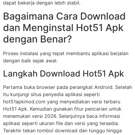
dapat bekerja dengan lebih stabil.
Bagaimana Cara Download
dan Menginstal Hot51 Apk
dengan Benar?
Proses instalasi yang tepat membantu aplikasi berjalan
dengan baik sejak awal.
Langkah Download Hot51 Apk
Pertama buka browser pada perangkat Android. Setelah
itu kunjungi situs penyedia aplikasi seperti
hot51apkmod.com yang menyediakan versi terbaru
Hot51 Apk. Kemudian gunakan fitur pencarian untuk
menemukan versi 2026. Selanjutnya baca informasi
aplikasi seperti ukuran file dan versi yang tersedia.
Terakhir tekan tombol download dan tunggu hingga