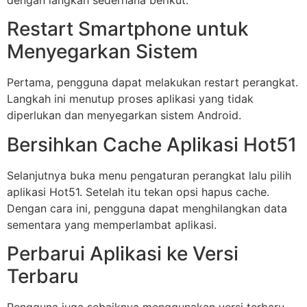
dengan langkah sederhana berikut.
Restart Smartphone untuk
Menyegarkan Sistem
Pertama, pengguna dapat melakukan restart perangkat.
Langkah ini menutup proses aplikasi yang tidak
diperlukan dan menyegarkan sistem Android.
Bersihkan Cache Aplikasi Hot51
Selanjutnya buka menu pengaturan perangkat lalu pilih
aplikasi Hot51. Setelah itu tekan opsi hapus cache.
Dengan cara ini, pengguna dapat menghilangkan data
sementara yang memperlambat aplikasi.
Perbarui Aplikasi ke Versi
Terbaru