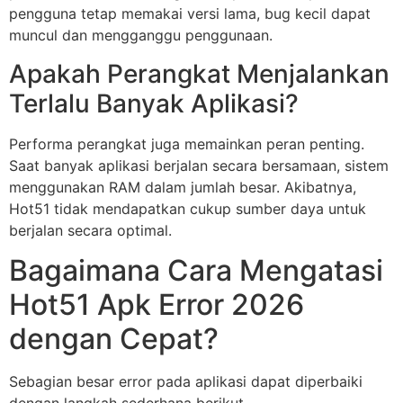
pengguna tetap memakai versi lama, bug kecil dapat
muncul dan mengganggu penggunaan.
Apakah Perangkat Menjalankan
Terlalu Banyak Aplikasi?
Performa perangkat juga memainkan peran penting.
Saat banyak aplikasi berjalan secara bersamaan, sistem
menggunakan RAM dalam jumlah besar. Akibatnya,
Hot51 tidak mendapatkan cukup sumber daya untuk
berjalan secara optimal.
Bagaimana Cara Mengatasi
Hot51 Apk Error 2026
dengan Cepat?
Sebagian besar error pada aplikasi dapat diperbaiki