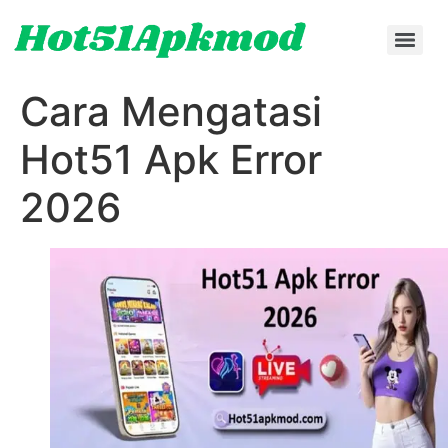
Cara Mengatasi
Hot51 Apk Error
2026