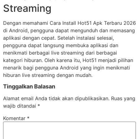
Streaming
Dengan memahami Cara Install Hot51 Apk Terbaru 2026
di Android, pengguna dapat mengunduh dan memasang
aplikasi dengan cepat. Setelah instalasi selesai,
pengguna dapat langsung membuka aplikasi dan
menikmati berbagai live streaming dari berbagai
kategori hiburan. Oleh karena itu, Hot51 menjadi pilihan
menarik bagi pengguna Android yang ingin menikmati
hiburan live streaming dengan mudah.
Tinggalkan Balasan
Alamat email Anda tidak akan dipublikasikan.
Ruas yang
wajib ditandai
*
Komentar
*