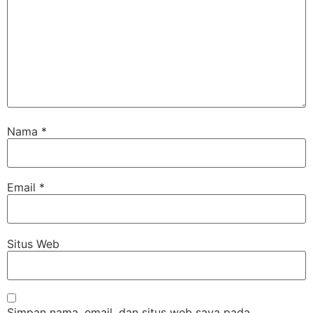
Nama
*
Email
*
Situs Web
Simpan nama, email, dan situs web saya pada