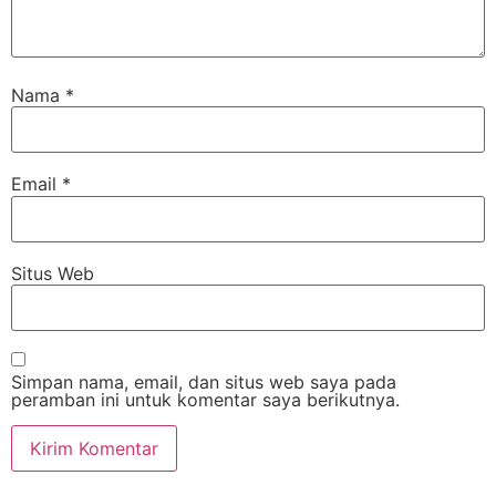
Nama
*
Email
*
Situs Web
Simpan nama, email, dan situs web saya pada
peramban ini untuk komentar saya berikutnya.