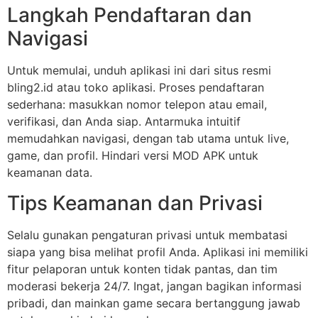
Langkah Pendaftaran dan
Navigasi
Untuk memulai, unduh aplikasi ini dari situs resmi
bling2.id atau toko aplikasi. Proses pendaftaran
sederhana: masukkan nomor telepon atau email,
verifikasi, dan Anda siap. Antarmuka intuitif
memudahkan navigasi, dengan tab utama untuk live,
game, dan profil. Hindari versi MOD APK untuk
keamanan data.
Tips Keamanan dan Privasi
Selalu gunakan pengaturan privasi untuk membatasi
siapa yang bisa melihat profil Anda. Aplikasi ini memiliki
fitur pelaporan untuk konten tidak pantas, dan tim
moderasi bekerja 24/7. Ingat, jangan bagikan informasi
pribadi, dan mainkan game secara bertanggung jawab