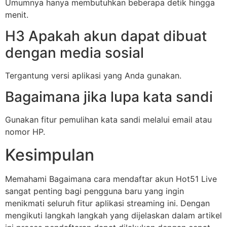
Umumnya hanya membutuhkan beberapa detik hingga
menit.
H3 Apakah akun dapat dibuat
dengan media sosial
Tergantung versi aplikasi yang Anda gunakan.
Bagaimana jika lupa kata sandi
Gunakan fitur pemulihan kata sandi melalui email atau
nomor HP.
Kesimpulan
Memahami Bagaimana cara mendaftar akun Hot51 Live
sangat penting bagi pengguna baru yang ingin
menikmati seluruh fitur aplikasi streaming ini. Dengan
mengikuti langkah langkah yang dijelaskan dalam artikel