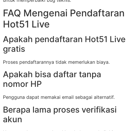
FAQ Mengenai Pendaftaran
Hot51 Live
Apakah pendaftaran Hot51 Live
gratis
Proses pendaftarannya tidak memerlukan biaya.
Apakah bisa daftar tanpa
nomor HP
Pengguna dapat memakai email sebagai alternatif.
Berapa lama proses verifikasi
akun