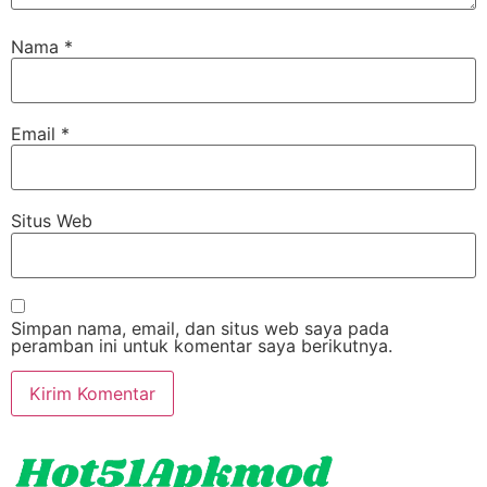
Nama
*
Email
*
Situs Web
Simpan nama, email, dan situs web saya pada
peramban ini untuk komentar saya berikutnya.