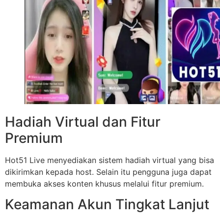
Hadiah Virtual dan Fitur
Premium
Hot51 Live menyediakan sistem hadiah virtual yang bisa
dikirimkan kepada host. Selain itu pengguna juga dapat
membuka akses konten khusus melalui fitur premium.
Keamanan Akun Tingkat Lanjut