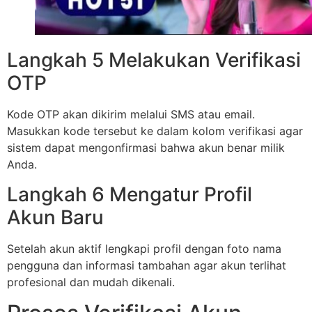
Langkah 5 Melakukan Verifikasi
OTP
Kode OTP akan dikirim melalui SMS atau email.
Masukkan kode tersebut ke dalam kolom verifikasi agar
sistem dapat mengonfirmasi bahwa akun benar milik
Anda.
Langkah 6 Mengatur Profil
Akun Baru
Setelah akun aktif lengkapi profil dengan foto nama
pengguna dan informasi tambahan agar akun terlihat
profesional dan mudah dikenali.