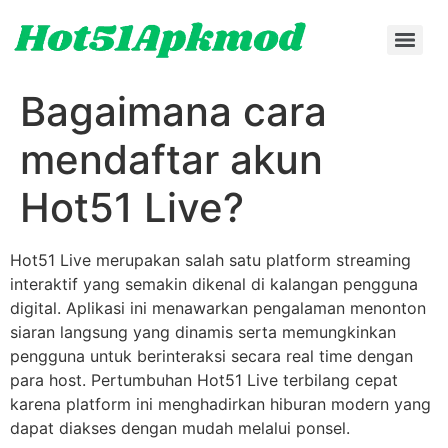
Bagaimana cara
mendaftar akun
Hot51 Live?
Hot51 Live merupakan salah satu platform streaming
interaktif yang semakin dikenal di kalangan pengguna
digital. Aplikasi ini menawarkan pengalaman menonton
siaran langsung yang dinamis serta memungkinkan
pengguna untuk berinteraksi secara real time dengan
para host. Pertumbuhan Hot51 Live terbilang cepat
karena platform ini menghadirkan hiburan modern yang
dapat diakses dengan mudah melalui ponsel.