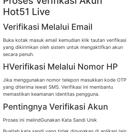
Proses Verifikasi Akun
Hot51 Live
Verifikasi Melalui Email
Buka kotak masuk email kemudian klik tautan verifikasi
yang dikirimkan oleh sistem untuk mengaktifkan akun
secara penuh.
HVerifikasi Melalui Nomor HP
Jika menggunakan nomor telepon masukkan kode OTP
yang diterima lewat SMS. Verifikasi ini membantu
memastikan keamanan identitas pengguna.
Pentingnya Verifikasi Akun
Proses ini melindGunakan Kata Sandi Unik
Buatlah kata sandi yang tidak digunakan di aplikasi lain